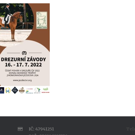
IČ: 47941251
Tel