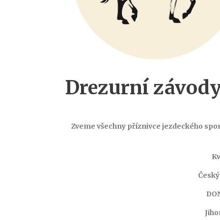
Drezurní závody 
Zveme všechny příznivce jezdeckého sportu
Kv
Český
DO
Jiho