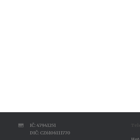
IČ: 47941251
Tel
DIČ: CZ6106111770
Hot