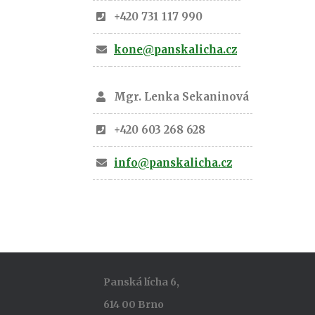
+420 731 117 990
kone@panskalicha.cz
Mgr. Lenka Sekaninová
+420 603 268 628
info@panskalicha.cz
Panská lícha 6,
614 00 Brno