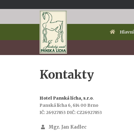
Skip
to
content
Hlavní
Kontakty
Hotel Panská lícha, s.r.o
.
Panská lícha 6, 614 00 Brno
IČ: 26927853 DIČ: CZ26927853
Mgr. Jan Kadlec