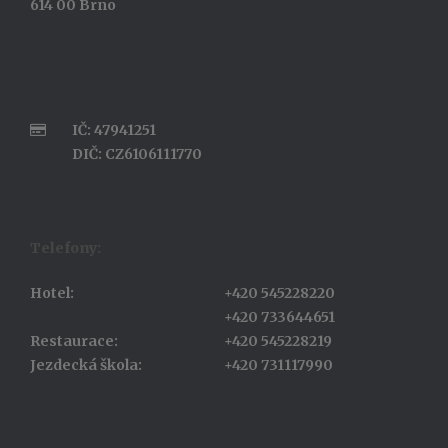
614 00 Brno
IČ: 47941251
DIČ: CZ6106111770
Telefony:
Hotel:
+420 545228220
+420 733644651
Restaurace:
+420 545228219
Jezdecká škola:
+420 731117990