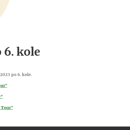
6. kole
023 po 6. kole.
our”
r”
 Tour”