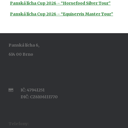
Panská lícha Cup 2026 – “Horsefood Silver Tour”
Panská lícha Cup 2026 – “Equiservis Master Tour”
Panská lícha 6,
614 00 Brno
IČ: 47941251
DIČ: CZ6106111770
Telefony: