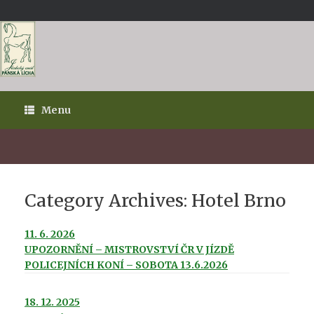
Skip
to
content
Menu
Category Archives:
Hotel Brno
11. 6. 2026
UPOZORNĚNÍ – MISTROVSTVÍ ČR V JÍZDĚ
POLICEJNÍCH KONÍ – SOBOTA 13.6.2026
18. 12. 2025