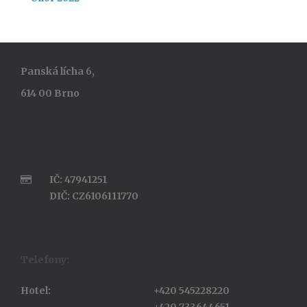
Panská lícha 6,
614 00 Brno
IČ: 47941251
DIČ: CZ6106111770
Telefony:
Hotel:
+420 545228220