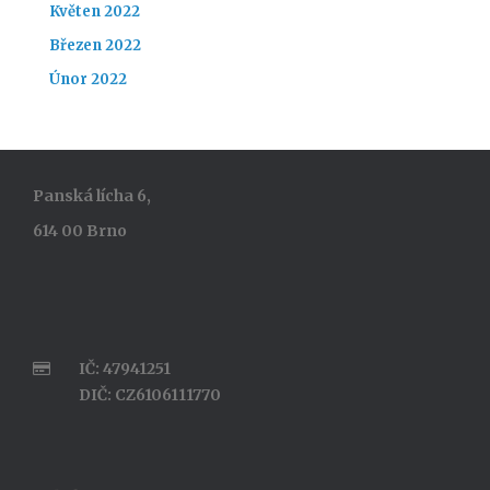
Květen 2022
Březen 2022
Únor 2022
Panská lícha 6,
614 00 Brno
IČ: 47941251
DIČ: CZ6106111770