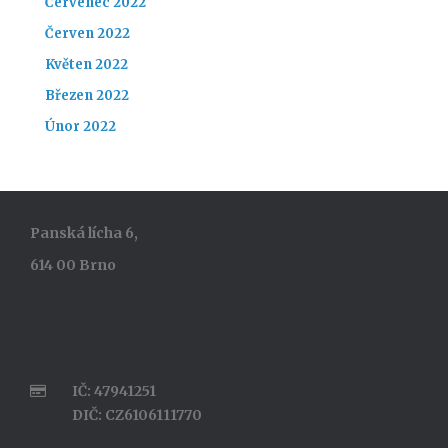
Červenec 2022
Červen 2022
Květen 2022
Březen 2022
Únor 2022
Panská lícha 6,
614 00 Brno
IČ: 47941251
DIČ: CZ6106111770